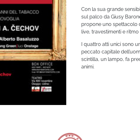
Con la sua grande sensibi
sul palco da Giusy Barone
propone uno spettacolo d
live, travestimenti e ritmo
I quattro atti unici sono 
peccato capitale dell’uom
scintilla, un lampo, fa prec
animi.