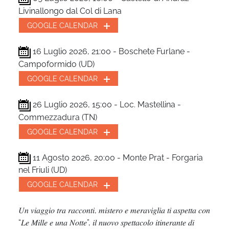
Livinallongo dal Col di Lana
GOOGLE CALENDAR
16 Luglio 2026, 21:00 - Boschete Furlane -
Campoformido (UD)
GOOGLE CALENDAR
26 Luglio 2026, 15:00 - Loc. Mastellina -
Commezzadura (TN)
GOOGLE CALENDAR
11 Agosto 2026, 20:00 - Monte Prat - Forgaria
nel Friuli (UD)
GOOGLE CALENDAR
𝑈𝑛 𝑣𝑖𝑎𝑔𝑔𝑖𝑜 𝑡𝑟𝑎 𝑟𝑎𝑐𝑐𝑜𝑛𝑡𝑖
,
𝑚𝑖𝑠𝑡𝑒𝑟𝑜 𝑒 𝑚𝑒𝑟𝑎𝑣𝑖𝑔𝑙𝑖𝑎 𝑡𝑖 𝑎𝑠𝑝𝑒𝑡𝑡𝑎 𝑐𝑜𝑛
“
𝐿𝑒 𝑀𝑖𝑙𝑙𝑒 𝑒 𝑢𝑛𝑎 𝑁𝑜𝑡𝑡𝑒
”,
𝑖𝑙 𝑛𝑢𝑜𝑣𝑜 𝑠𝑝𝑒𝑡𝑡𝑎𝑐𝑜𝑙𝑜 𝑖𝑡𝑖𝑛𝑒𝑟𝑎𝑛𝑡𝑒 𝑑𝑖