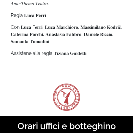
𝐴𝑛𝑎
–
𝑇ℎ𝑒𝑚𝑎 𝑇𝑒𝑎𝑡𝑟𝑜
.
Regia
𝐋𝐮𝐜𝐚 𝐅𝐞𝐫𝐫𝐢
Con
𝐋𝐮𝐜𝐚 F𝐞𝐫𝐫𝐢
,
𝐋𝐮𝐜𝐚 𝐌𝐚𝐫𝐜𝐡𝐢𝐨𝐫𝐨
,
𝐌𝐚𝐬𝐬𝐢𝐦𝐢𝐥𝐚𝐧𝐨 𝐊𝐨𝐝𝐫𝐢𝐜̌
,
𝐂𝐚𝐭𝐞𝐫𝐢𝐧𝐚 𝐅𝐨𝐫𝐜𝐡𝐢̀
,
𝐀𝐧𝐚𝐬𝐭𝐚𝐬𝐢𝐚 𝐅𝐚𝐛𝐛𝐫𝐨
,
𝐃𝐚𝐧𝐢𝐞𝐥𝐞 𝐑𝐢𝐜𝐜𝐢𝐨
,
𝐒𝐚𝐦𝐚𝐧𝐭𝐚 𝐓𝐨𝐦𝐚𝐝𝐢𝐧𝐢
Assistene alla regia
𝐓𝐢𝐳𝐢𝐚𝐧𝐚 𝐆𝐮𝐢𝐝𝐞𝐭𝐭𝐢
Orari uffici e botteghino