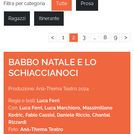
Filtra per categoria
Tutte
Prosa
Ragazzi
Itinerante
<
1
2
3
…
8
9
>
BABBO NATALE E LO
SCHIACCIANOCI
Produzione: Anà-Thema Teatro 2024
Regia e testi:
Luca Ferri
Con:
Luca Ferri, Luca Marchioro, Massimiliano
Kodric, Fabio Cassisi, Daniele Riccio, Chantal
Rizzardi
Foto:
Anà-Thema Teatro