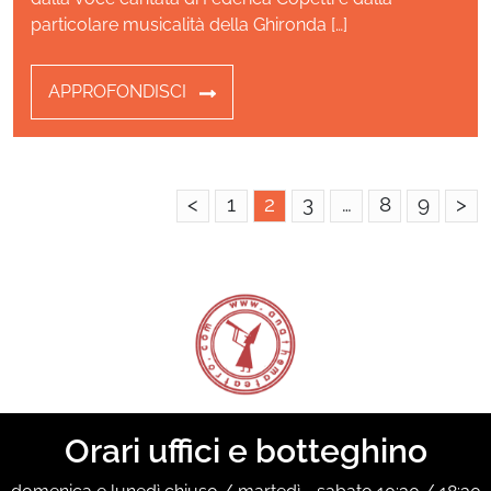
particolare musicalità della Ghironda […]
APPROFONDISCI
<
1
2
3
…
8
9
>
Orari uffici e botteghino